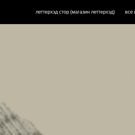
леттерхэд стор (магазин леттерхэд)
все