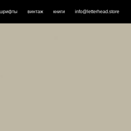
 шрифты
винтаж
книги
info@letterhead.store