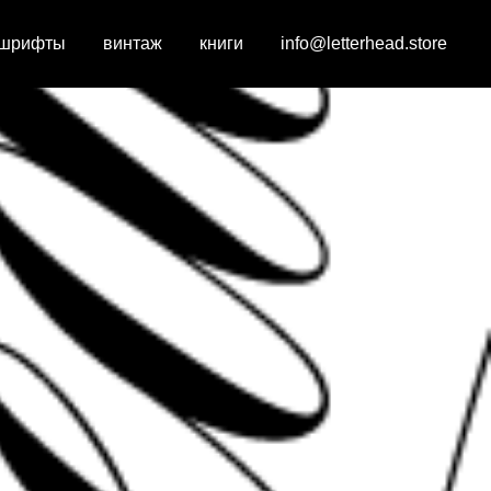
 шрифты
винтаж
книги
info@letterhead.store