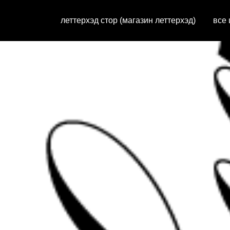
леттерхэд стор (магазин леттерхэд)
все