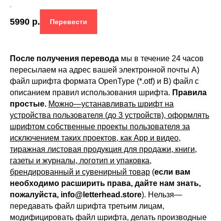
.
5990
р.
Перевести
После получения перевода
мы в течение 24 часов
пересылаем на адрес вашей электронной почты A)
файл шрифта формата OpenType (*.otf) и B) файл с
описанием правил использования шрифта.
Правила
простые.
Можно—устанавливать шрифт на
устройства пользователя (до 3 устройств), оформлять
шрифтом собственные проекты пользователя за
исключением таких проектов, как App и видео,
тиражная листовая продукция для продажи, книги,
газеты и журналы, логотип и упаковка,
брендированный и сувенирный товар
(
если вам
необходимо расширить права, дайте нам знать,
пожалуйста, info@letterhead.store
). Нельзя—
передавать файл шрифта третьим лицам,
модифицировать файл шрифта, делать производные