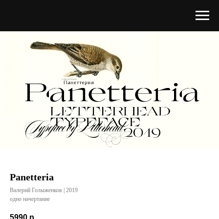
Panetteria
Валерий Голыженков | 2019
одно начертание
5990
р.