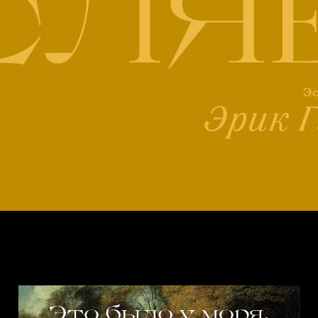
леттерхэд